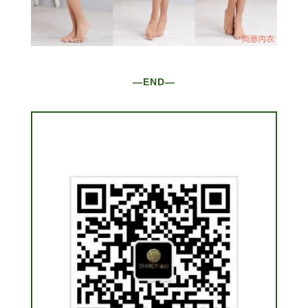
—END—